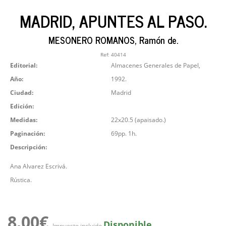
MADRID, APUNTES AL PASO.
MESONERO ROMANOS, Ramón de.
Ref:
40414
Editorial:
Almacenes Generales de Papel,
Año:
1992.
Ciudad:
Madrid
Edición:
Medidas:
22x20.5 (apaisado.)
Paginación:
69pp. 1h.
Descripción:
Ana Alvarez Escrivá.
Rústica.
8.00€
Disponible
Impuesto incluido