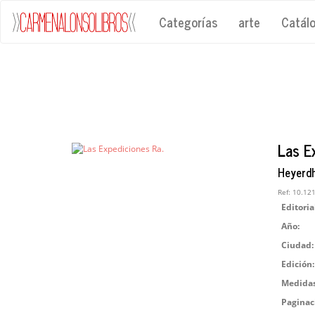
Categorías
arte
Catál
Las E
Heyerdh
Ref:
10.12
Editoria
Año:
Ciudad:
Edición:
Medidas
Paginac