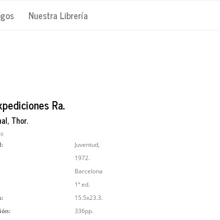
ogos
Nuestra Librería
xpediciones Ra.
al, Thor.
10
l:
Juventud,
1972.
Barcelona
1ª ed.
:
15.5x23.3.
ión:
336pp.