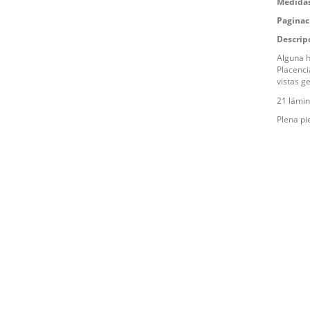
Medidas
Paginac
Descrip
Alguna h
Placencia
vistas g
21 lámin
Plena pie