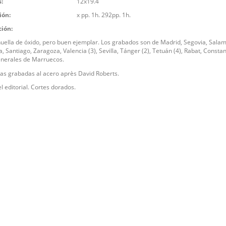
:
12x19.4
ión:
x pp. 1h. 292pp. 1h.
ción:
uella de óxido, pero buen ejemplar. Los grabados son de Madrid, Segovia, Sala
, Santiago, Zaragoza, Valencia (3), Sevilla, Tánger (2), Tetuán (4), Rabat, Constan
enerales de Marruecos.
as grabadas al acero après David Roberts.
l editorial. Cortes dorados.