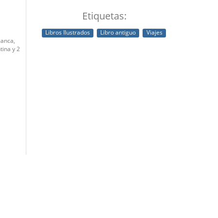
Etiquetas:
Libros Ilustrados
Libro antiguo
Viajes
manca,
tina y 2