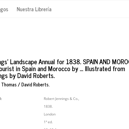
ogos
Nuestra Librería
ngs' Landscape Annual for 1838. SPAIN AND MOR
urist in Spain and Morocco by ... Illustrated from
ngs by David Roberts.
 Thomas / David Roberts.
l:
Robert Jennings & Co.,
1838.
London
1ª ed.