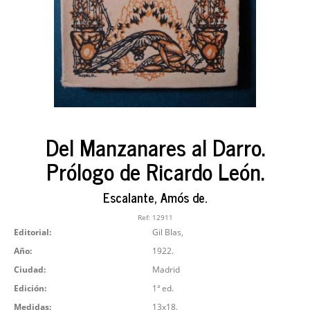
Del Manzanares al Darro.
Prólogo de Ricardo León.
Escalante, Amós de.
Ref:
12911
Editorial:
Gil Blas,
Año:
1922.
Ciudad:
Madrid
Edición:
1ª ed.
Medidas:
13x18.