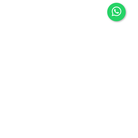
Contacto
605636503
info@carmenalonsolibros.com
Síguenos en:
Facebook