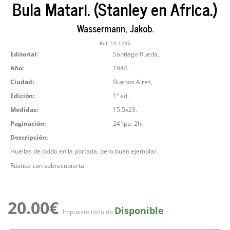
Bula Matari. (Stanley en Africa.)
Wassermann, Jakob.
Ref:
10.1235
Editorial:
Santiago Rueda,
Año:
1944.
Ciudad:
Buenos Aires,
Edición:
1ª ed.
Medidas:
15.5x23.
Paginación:
241pp. 2h.
Descripción:
Huellas de óxido en la portada, pero buen ejemplar.
Rústica con sobrecubierta.
20.00€
Disponible
Impuesto incluido