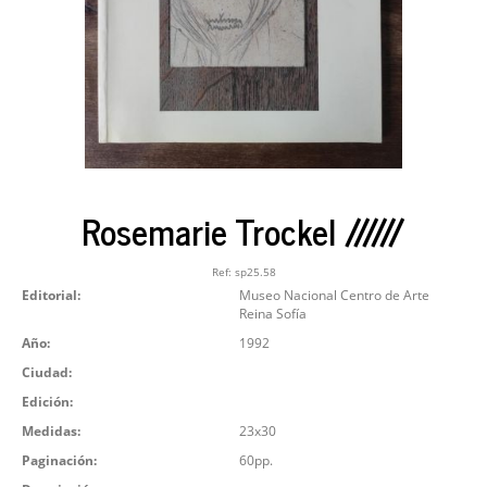
Rosemarie Trockel //////
Ref:
sp25.58
Editorial:
Museo Nacional Centro de Arte
Reina Sofía
Año:
1992
Ciudad:
Edición:
Medidas:
23x30
Paginación:
60pp.