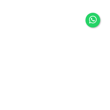
Contacto
605636503
info@carmenalonsolibros.com