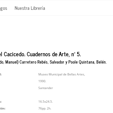
ogos
Nuestra Librería
l Cacicedo. Cuadernos de Arte, nº 5.
do, Manuel) Carretero Rebés, Salvador y Poole Quintana, Belén.
9
l:
Museo Municipal de Bellas Artes,
1990.
Santander
:
16.5x24.5.
ión:
76pp. 2h.