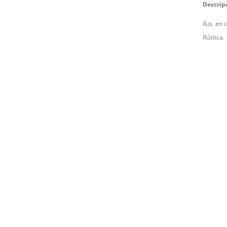
Descrip
Ilus. en 
Rústica.