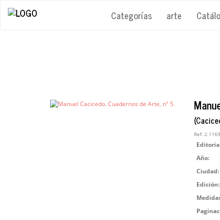
Categorías
arte
Catál
Manue
(Cacice
Ref:
2.116
Editoria
Año:
Ciudad:
Edición:
Medidas
Paginac