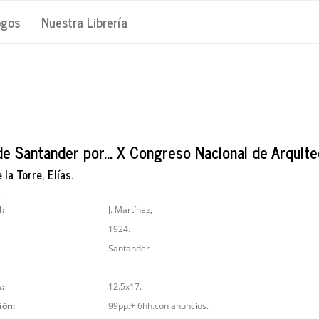
ogos
Nuestra Librería
de Santander por... X Congreso Nacional de Arquite
 la Torre, Elías.
9
l:
J. Martínez,
1924.
Santander
:
12.5x17.
ión:
99pp.+ 6hh.con anuncios.