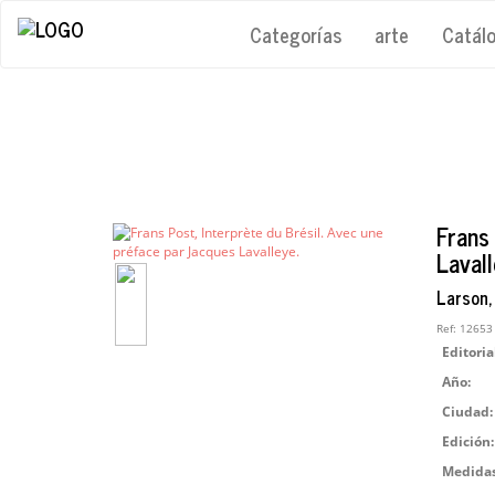
Categorías
arte
Catál
Frans
Lavall
Larson,
Ref:
12653
Editoria
Año:
Ciudad:
Edición:
Medidas