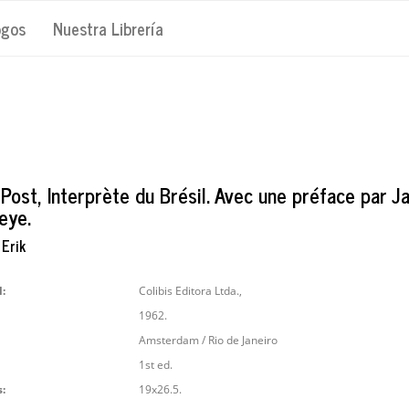
ogos
Nuestra Librería
 Post, Interprète du Brésil. Avec une préface par J
eye.
 Erik
l:
Colibis Editora Ltda.,
1962.
Amsterdam / Rio de Janeiro
1st ed.
:
19x26.5.