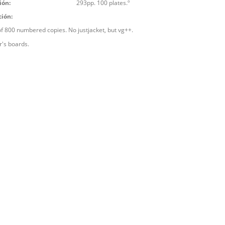
ión:
293pp. 100 plates.º
ción:
f 800 numbered copies. No justjacket, but vg++.
r's boards.