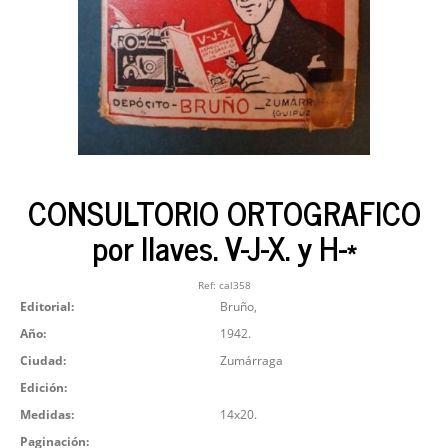
CONSULTORIO ORTOGRAFICO
por llaves. V-J-X. y H-*
Ref:
cal358
Editorial:
Bruño,
Año:
1942.
Ciudad:
Zumárraga
Edición:
Medidas:
14x20.
Paginación: