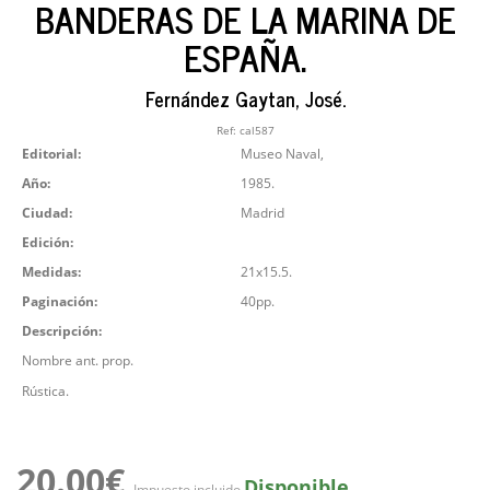
BANDERAS DE LA MARINA DE
ESPAÑA.
Fernández Gaytan, José.
Ref:
cal587
Editorial:
Museo Naval,
Año:
1985.
Ciudad:
Madrid
Edición:
Medidas:
21x15.5.
Paginación:
40pp.
Descripción:
Nombre ant. prop.
Rústica.
20.00€
Disponible
Impuesto incluido