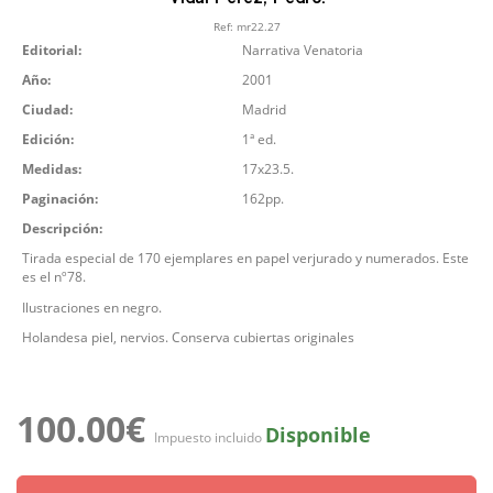
Ref:
mr22.27
Editorial:
Narrativa Venatoria
Año:
2001
Ciudad:
Madrid
Edición:
1ª ed.
Medidas:
17x23.5.
Paginación:
162pp.
Descripción:
Tirada especial de 170 ejemplares en papel verjurado y numerados. Este
es el nº78.
Ilustraciones en negro.
Holandesa piel, nervios. Conserva cubiertas originales
100.00€
Disponible
Impuesto incluido