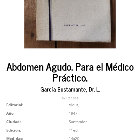
Abdomen Agudo. Para el Médico
Práctico.
García Bustamante, Dr. L.
Ref:
2.1061
Editorial:
Aldus,
Año:
1947.
Ciudad:
Santander
Edición:
1ª ed.
Medidas:
14x20.