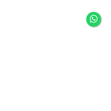
Contacto
605636503
info@carmenalonsolibros.com