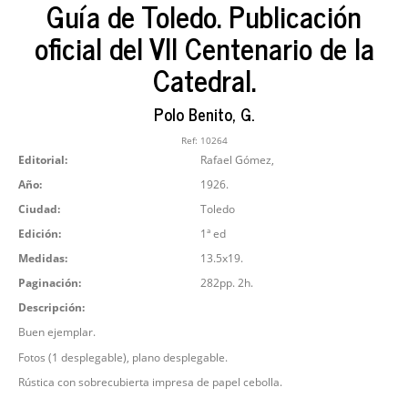
Guía de Toledo. Publicación
oficial del VII Centenario de la
Catedral.
Polo Benito, G.
Ref:
10264
Editorial:
Rafael Gómez,
Año:
1926.
Ciudad:
Toledo
Edición:
1ª ed
Medidas:
13.5x19.
Paginación:
282pp. 2h.
Descripción:
Buen ejemplar.
Fotos (1 desplegable), plano desplegable.
Rústica con sobrecubierta impresa de papel cebolla.