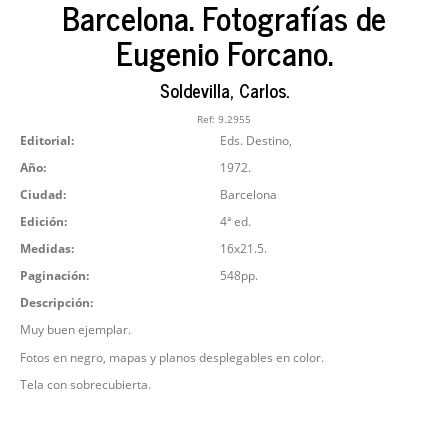
Barcelona. Fotografías de
Eugenio Forcano.
Soldevilla, Carlos.
Ref:
9.2955
Editorial:
Eds. Destino,
Año:
1972.
Ciudad:
Barcelona
Edición:
4ª ed.
Medidas:
16x21.5.
Paginación:
548pp.
Descripción:
Muy buen ejemplar.
Fotos en negro, mapas y planos desplegables en color.
Tela con sobrecubierta.