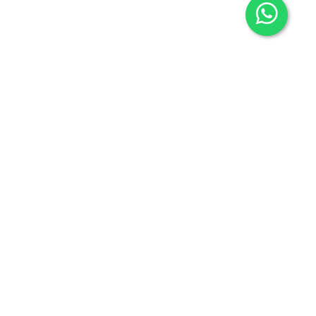
Contacto
605636503
info@carmenalonsolibros.com
Síguenos en:
Facebook
Instagram