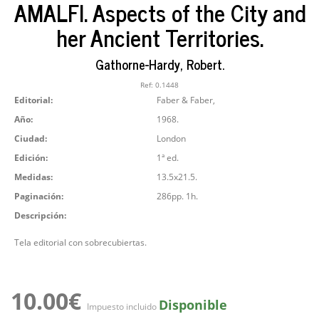
AMALFI. Aspects of the City and
her Ancient Territories.
Gathorne-Hardy, Robert.
Ref:
0.1448
Editorial:
Faber & Faber,
Año:
1968.
Ciudad:
London
Edición:
1ª ed.
Medidas:
13.5x21.5.
Paginación:
286pp. 1h.
Descripción:
Tela editorial con sobrecubiertas.
10.00€
Disponible
Impuesto incluido