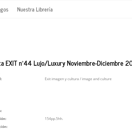
ogos
Nuestra Librería
ta EXIT nº44 Lujo/Luxury Noviembre-Diciembre 2
2
l:
Exit imagen y cultura / image and culture
:
ión:
154pp.5hh.
ción: