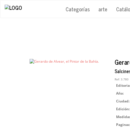
Categorías
arte
Catál
Gerard
Salcines
Ref:
3.780
Editoria
Año:
Ciudad:
Edición:
Medidas
Paginac