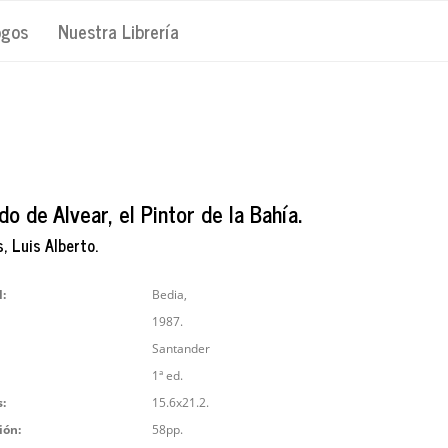
ogos
Nuestra Librería
o de Alvear, el Pintor de la Bahía.
, Luis Alberto.
l:
Bedia,
1987.
Santander
1ª ed.
:
15.6x21.2.
ión:
58pp.