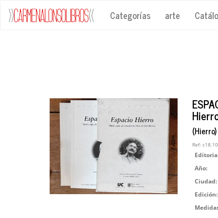
Categorías
arte
Catál
ESPAC
Hierr
(Hierro)
Ref:
c18.1
Editoria
Año:
Ciudad:
Edición:
Medidas