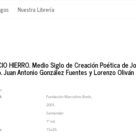
ogos
Nuestra Librería
IO HIERRO. Medio Siglo de Creación Poética de J
o. Juan Antonio González Fuentes y Lorenzo Oliván 
03
l:
Fundación Marcelino Botín,
2001.
Santander
1ª ed.
:
15x20.