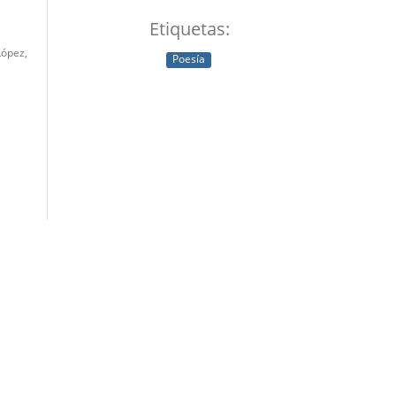
Etiquetas:
López,
Poesía