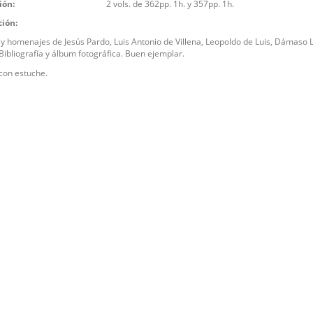
ión:
2 vols. de 362pp. 1h. y 357pp. 1h.
ción:
y homenajes de Jesús Pardo, Luis Antonio de Villena, Leopoldo de Luis, Dámaso 
 Bibliografía y álbum fotográfica. Buen ejemplar.
 con estuche.