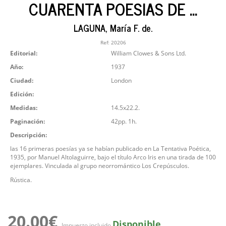
CUARENTA POESIAS DE ...
LAGUNA, María F. de.
Ref:
20206
Editorial:
William Clowes & Sons Ltd.
Año:
1937
Ciudad:
London
Edición:
Medidas:
14.5x22.2.
Paginación:
42pp. 1h.
Descripción:
las 16 primeras poesías ya se habían publicado en La Tentativa Poética,
1935, por Manuel Altolaguirre, bajo el título Arco Iris en una tirada de 100
ejemplares. Vinculada al grupo neorromántico Los Crepúsculos.
Rústica.
20.00€
Disponible
Impuesto incluido