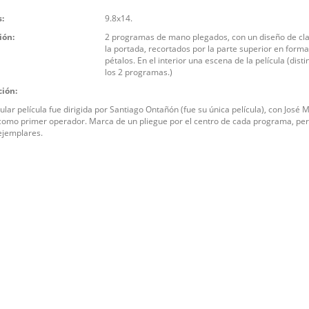
:
9.8x14.
ión:
2 programas de mano plegados, con un diseño de cla
la portada, recortados por la parte superior en forma
pétalos. En el interior una escena de la película (disti
los 2 programas.)
ción:
ular película fue dirigida por Santiago Ontañón (fue su única película), con José 
como primer operador. Marca de un pliegue por el centro de cada programa, pe
ejemplares.