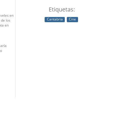
Etiquetas:
veles en
Cantabria
Cine
 de los
nta en
María
ro