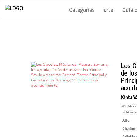
Categorías
arte
Catál
Los C
de lo
Princ
acont
(Ontañó
Ref:
42329
Editoria
Año:
Ciudad:
Edición: