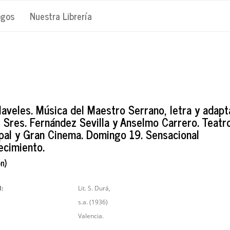
ogos
Nuestra Librería
laveles. Música del Maestro Serrano, letra y adapt
s Sres. Fernández Sevilla y Anselmo Carrero. Teatr
ipal y Gran Cinema. Domingo 19. Sensacional
ecimiento.
n)
l:
Lit. S. Durá,
s.a. (1936)
Valencia.