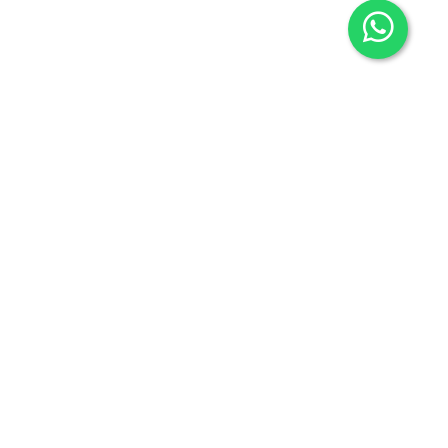
Contacto
605636503
info@carmenalonsolibros.com
Síguenos en:
Facebook
Instagram