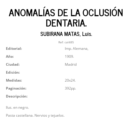
ANOMALÍAS DE LA OCLUSIÓN
DENTARIA.
SUBIRANA MATAS, Luis.
Ref:
cal485
Editorial:
Imp. Alemana,
Año:
1909.
Ciudad:
Madrid
Edición:
Medidas:
20x24.
Paginación:
392pp.
Descripción:
Ilus. en negro.
Pasta castellana. Nervios y tejuelos.