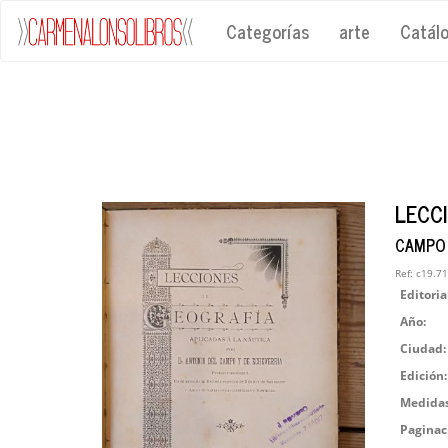
Categorías
arte
Catál
LECCI
CAMPO 
Ref:
c19.71
Editoria
Año:
Ciudad:
Edición:
Medidas
Paginac