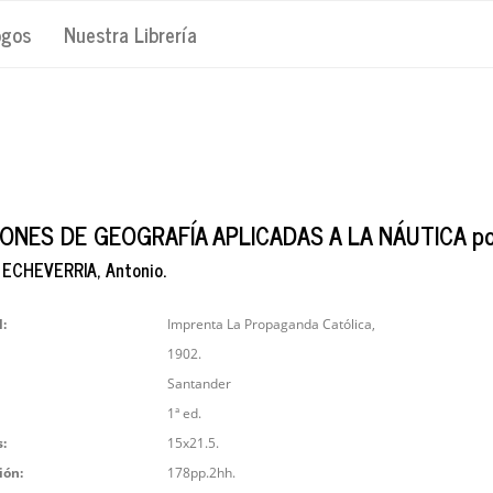
ogos
Nuestra Librería
ONES DE GEOGRAFÍA APLICADAS A LA NÁUTICA por
ECHEVERRIA, Antonio.
l:
Imprenta La Propaganda Católica,
1902.
Santander
1ª ed.
:
15x21.5.
ión:
178pp.2hh.