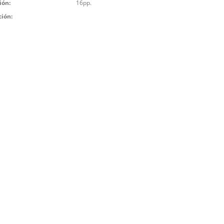
ión:
16pp.
ción: