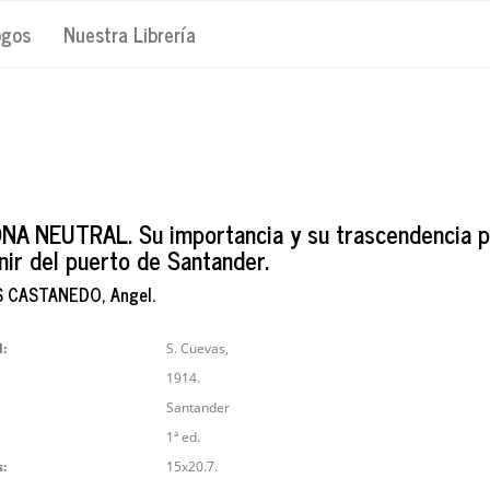
ogos
Nuestra Librería
NA NEUTRAL. Su importancia y su trascendencia p
nir del puerto de Santander.
 CASTANEDO, Angel.
l:
S. Cuevas,
1914.
Santander
1ª ed.
:
15x20.7.