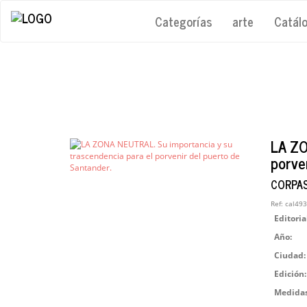
Categorías
arte
Catál
LA ZO
porve
CORPAS
Ref:
cal493
Editoria
Año:
Ciudad:
Edición:
Medidas