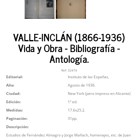
VALLE-INCLÁN (1866-1936)
Vida y Obra - Bibliografía -
Antología.
Ref:
32474
Editorial:
Instituto de las Españas,
Año:
Agosto de 1936.
Ciudad:
New York (pero impreso en Alicante)
Edición:
1ª ed.
Medidas:
17.6x25.2.
Paginación:
31pp.
Descripción:
Estudios de Fernández Almagro y Jorge Mañach, homenajes, etc. de Juan