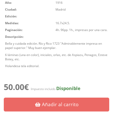
Año:
1916
Ciudad:
Madrid
Edición:
Medidas:
16.7x24.5.
Paginación:
4h. 96pp. 1h., impresas por una cara.
Descripción:
Bella y cuidada edición. Río y Rico 1723 "Admirablemente impresa en
papel superior." Muy buen ejemplar.
6 láminas (una en color), iniciales, orlas, etc. de Aspiazu, Penagos, Esteve
Botey, etc.
Holandesa tela editorial.
50.00€
Disponible
Impuesto incluido
Añadir al carrito