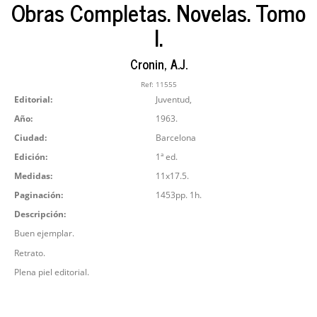
Obras Completas. Novelas. Tomo
I.
Cronin, A.J.
Ref:
11555
Editorial:
Juventud,
Año:
1963.
Ciudad:
Barcelona
Edición:
1ª ed.
Medidas:
11x17.5.
Paginación:
1453pp. 1h.
Descripción:
Buen ejemplar.
Retrato.
Plena piel editorial.