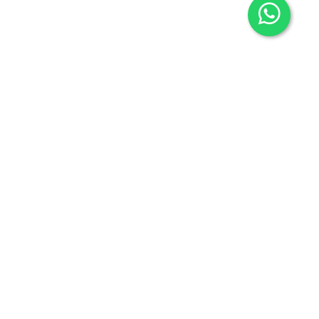
Contacto
605636503
info@carmenalonsolibros.com
Síguenos en:
Facebook
Instagram