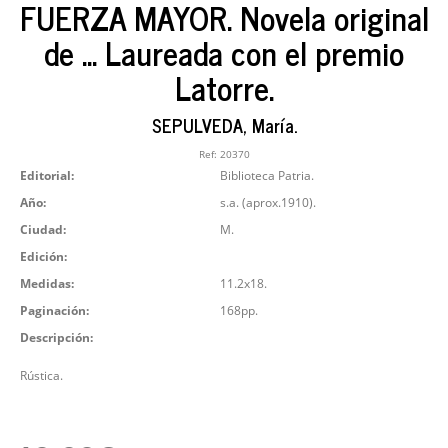
FUERZA MAYOR. Novela original
de ... Laureada con el premio
Latorre.
SEPULVEDA, María.
Ref:
20370
Editorial:
Biblioteca Patria.
Año:
s.a. (aprox.1910).
Ciudad:
M.
Edición:
Medidas:
11.2x18.
Paginación:
168pp.
Descripción:
Rústica.