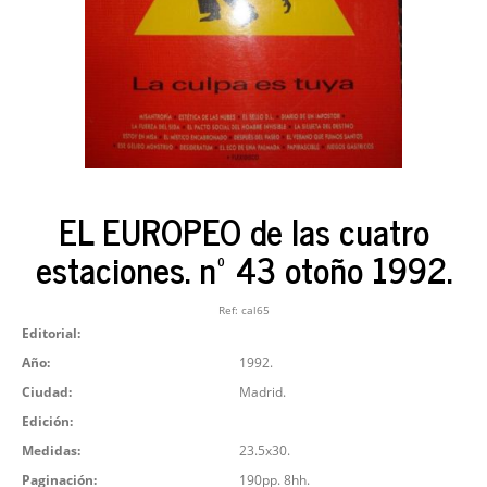
EL EUROPEO de las cuatro
estaciones. nº 43 otoño 1992.
Ref:
cal65
Editorial:
Año:
1992.
Ciudad:
Madrid.
Edición:
Medidas:
23.5x30.
Paginación:
190pp. 8hh.