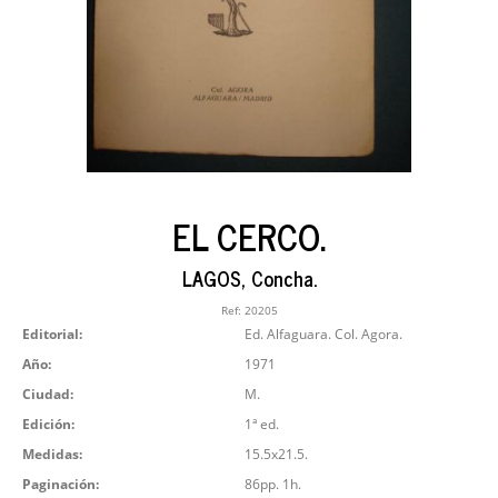
EL CERCO.
LAGOS, Concha.
Ref:
20205
Editorial:
Ed. Alfaguara. Col. Agora.
Año:
1971
Ciudad:
M.
Edición:
1ª ed.
Medidas:
15.5x21.5.
Paginación:
86pp. 1h.