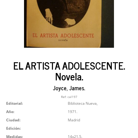
EL ARTISTA ADOLESCENTE.
Novela.
Joyce, James.
Ref:
cal197
Editorial:
Biblioteca Nueva,
Año:
1971.
Ciudad:
Madrid
Edición:
Medidas:
14x21.5.