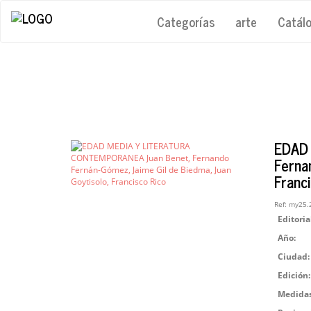
Categorías
arte
Catál
EDAD 
Ferna
Franc
Ref:
my25.
Editoria
Año:
Ciudad:
Edición:
Medidas