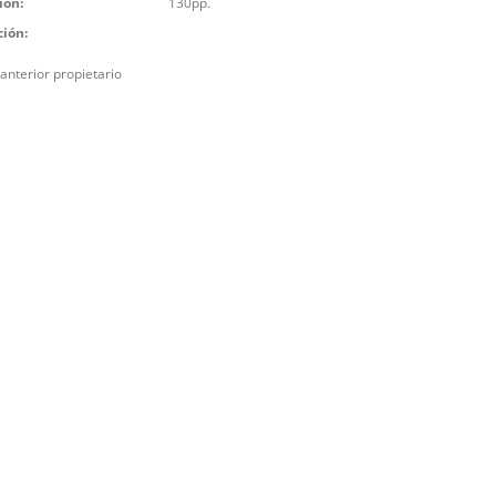
ión:
130pp.
ción:
 anterior propietario