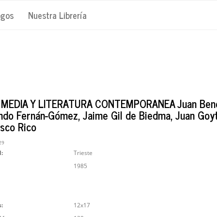
ogos
Nuestra Librería
MEDIA Y LITERATURA CONTEMPORANEA Juan Bene
ndo Fernán-Gómez, Jaime Gil de Biedma, Juan Goyt
isco Rico
29
l:
Trieste
1985
:
12x17