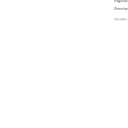
Paginac
Descrip
Iniciales