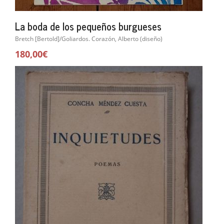
La boda de los pequeños burgueses
Bretch [Bertold]/Goliardos. Corazón, Alberto (diseño)
180,00€