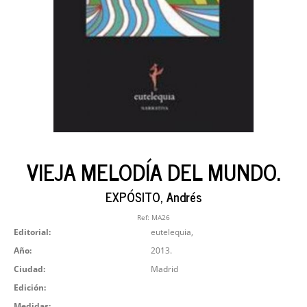
VIEJA MELODÍA DEL MUNDO.
EXPÓSITO, Andrés
Ref:
MA26
Editorial:
eutelequia,
Año:
2013.
Ciudad:
Madrid
Edición:
Medidas: