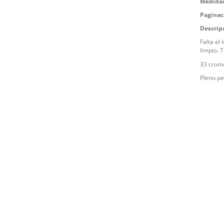
Medidas
Paginac
Descrip
Falta el
limpio. 
33 cromo
Pleno pe