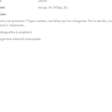
:
24x34.
ión:
xlvi pp. 1h. 547pp. 2h.
ción:
 lomo, las primeras 7 hojas sueltas, con faltas por los márgenes. Por lo demás, co
Tomo I. solamente.
litografías (completo.)
rgamino editorial estampada.