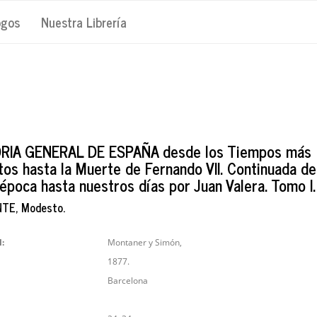
ogos
Nuestra Librería
RIA GENERAL DE ESPAÑA desde los Tiempos más
os hasta la Muerte de Fernando VII. Continuada d
época hasta nuestros días por Juan Valera. Tomo I.
TE, Modesto.
l:
Montaner y Simón,
1877.
Barcelona