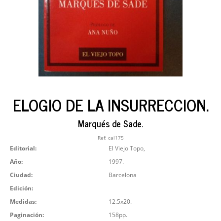
ELOGIO DE LA INSURRECCION.
Marqués de Sade.
Ref:
cal175
Editorial:
El Viejo Topo,
Año:
1997.
Ciudad:
Barcelona
Edición:
Medidas:
12.5x20.
Paginación:
158pp.