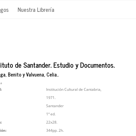
ogos
Nuestra Librería
stituto de Santander. Estudio y Documentos.
a, Benito y Valvuena, Celia..
6a
l:
Institución Cultural de Cantabria,
1971.
Santander
1ª ed.
:
22x28.
ión:
344pp. 2h.