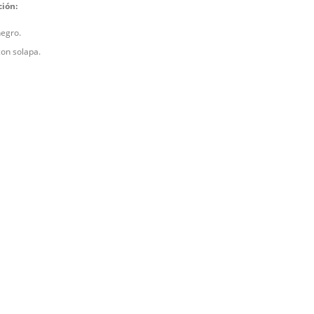
ción:
negro.
con solapa.