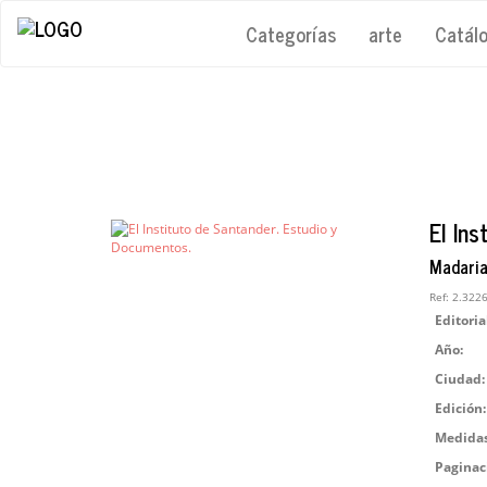
Categorías
arte
Catál
El In
Madariag
Ref:
2.322
Editoria
Año:
Ciudad:
Edición:
Medidas
Paginac