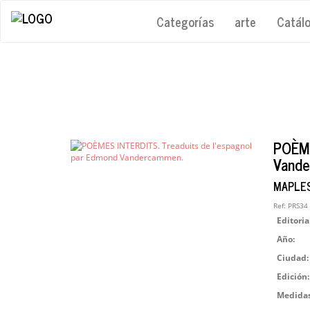
Categorías
arte
Catál
POÈME
Vande
MAPLES
Ref:
PRS34
Editoria
Año:
Ciudad:
Edición:
Medidas