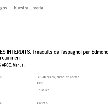
ogos
Nuestra Librería
S INTERDITS. Treaduits de l'espagnol par Edmon
rcammen.
 ARCE, Manuel.
l:
Le Cahiers du journal de poètes,
1936.
Bruxelles
:
14x19.5.