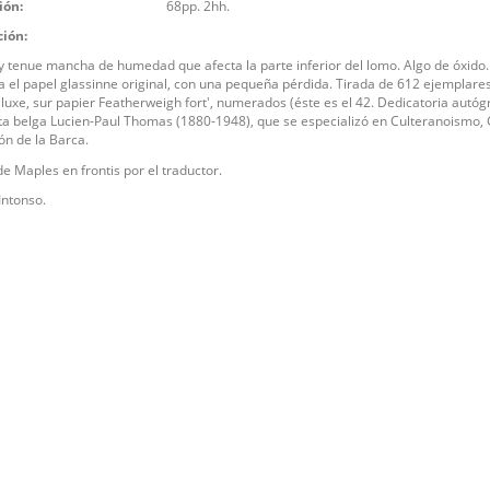
ión:
68pp. 2hh.
ción:
y tenue mancha de humedad que afecta la parte inferior del lomo. Algo de óxido.
 el papel glassinne original, con una pequeña pérdida. Tirada de 612 ejemplares
e luxe, sur papier Featherweigh fort', numerados (éste es el 42. Dedicatoria autógr
ta belga Lucien-Paul Thomas (1880-1948), que se especializó en Culteranoismo,
ón de la Barca.
de Maples en frontis por el traductor.
Intonso.