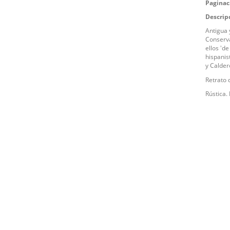
Paginac
Descrip
Antigua 
Conserva
ellos 'd
hispanis
y Calder
Retrato 
Rústica. 