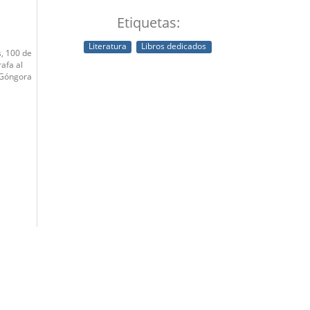
Etiquetas:
Literatura
Libros dedicados
, 100 de
afa al
 Góngora