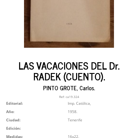
LAS VACACIONES DEL Dr.
RADEK (CUENTO).
PINTO GROTE, Carlos.
Ref:
ca19.324
Editorial:
Imp. Católica,
Año:
1958.
Ciudad:
Tenerife
Edición:
Medidas:
16x22.