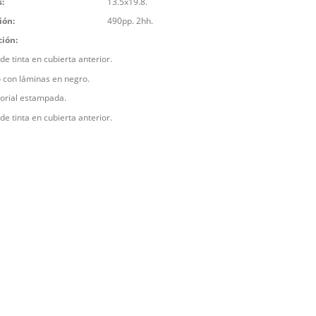
:
13.5x19.8.
ión:
490pp. 2hh.
ción:
e tinta en cubierta anterior.
o con láminas en negro.
torial estampada.
e tinta en cubierta anterior.