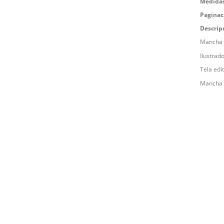
Medidas
Paginac
Descrip
Mancha d
Ilustrad
Tela edi
Mancha d