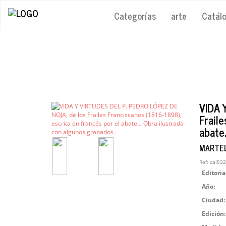
Categorías
arte
Catál
VIDA 
Fraile
abate.
MARTELLI
Ref:
cal532
Editoria
Año:
Ciudad:
Edición: