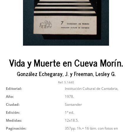
Vida y Muerte en Cueva Morín.
González Echegaray, J. y Freeman, Lesley G.
Ref:
5.1440
Editorial:
Institución Cultural de Cantabria,
Año:
1978.
Ciudad:
Santander
Edición:
1ª ed.
Medidas:
12x18.5.
Paginación:
357pp. 1h.+ 16 lám. con fotos en