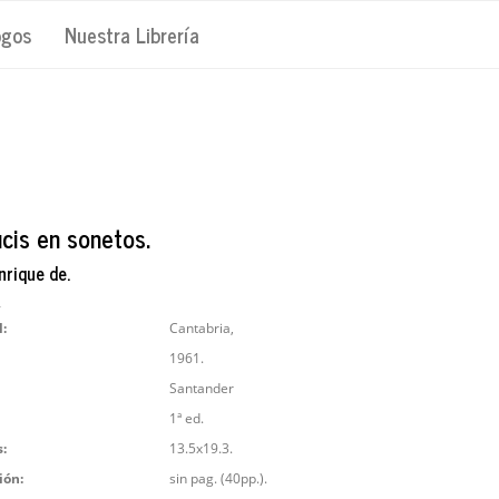
ogos
Nuestra Librería
ucis en sonetos.
nrique de.
4
l:
Cantabria,
1961.
Santander
1ª ed.
:
13.5x19.3.
ión:
sin pag. (40pp.).