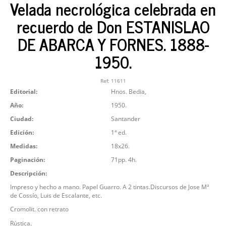
Velada necrológica celebrada en
recuerdo de Don ESTANISLAO
DE ABARCA Y FORNES. 1888-
1950.
Ref:
11611
Editorial:
Hnos. Bedia,
Año:
1950.
Ciudad:
Santander
Edición:
1ª ed.
Medidas:
18x26.
Paginación:
71pp. 4h.
Descripción:
Impreso y hecho a mano. Papel Guarro. A 2 tintas.Discursos de Jose Mª
de Cossío, Luis de Escalante, etc.
Cromolit. con retrato
Rústica.