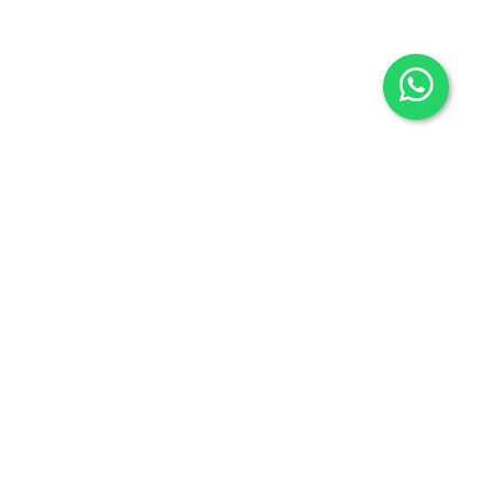
Contacto
605636503
info@carmenalonsolibros.com