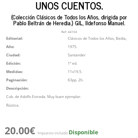
UNOS CUENTOS.
(Colección Clásicos de Todos los Años, dirigida por
Pablo Beltrán de Heredia.) GIL, Ildefonso Manuel.
Ref:
44104
Editorial:
Clásicos de Todos los Años, Bedia,
Año:
1975.
Ciudad:
Santander
Edición:
1ª ed.
Medidas:
11x19.5.
Paginación:
63pp. 2h.
Descripción:
Cub. de Adolfo Estrada. Muy buen ejemplar.
Rústica.
20.00€
Disponible
Impuesto incluido