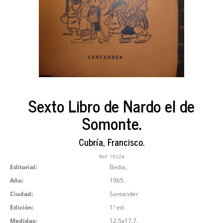
Sexto Libro de Nardo el de
Somonte.
Cubría, Francisco.
Ref:
10324
Editorial:
Bedia,
Año:
1965.
Ciudad:
Santander
Edición:
1ª ed.
Medidas:
12.5x17.7.