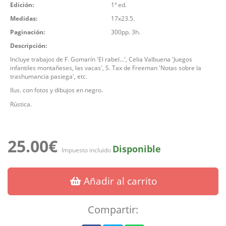
Edición:
1ª ed.
Medidas:
17x23.5.
Paginación:
300pp. 3h.
Descripción:
Incluye trabajos de F. Gomarín 'El rabel...', Celia Valbuena 'Juegos
infantiles montañeses, las vacas', S. Tax de Freeman 'Notas sobre la
trashumancia pasiega', etc.
Ilus. con fotos y dibujos en negro.
Rústica.
25.00€
Disponible
Impuesto incluido
Añadir al carrito
Compartir: