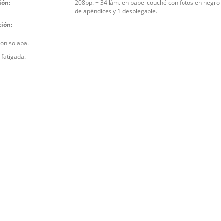
ión:
208pp. + 34 lám. en papel couché con fotos en negro
de apéndices y 1 desplegable.
ción:
con solapa.
 fatigada.