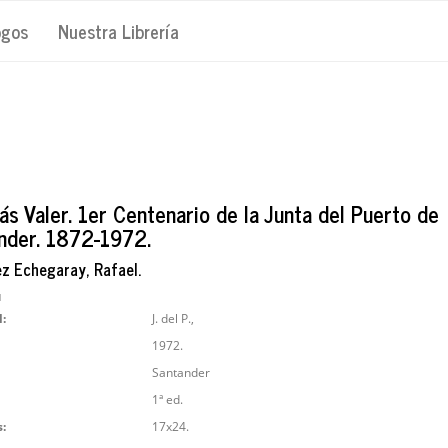
ogos
Nuestra Librería
ás Valer. 1er Centenario de la Junta del Puerto de
nder. 1872-1972.
z Echegaray, Rafael.
1
l:
J. del P.,
1972.
Santander
1ª ed.
:
17x24.