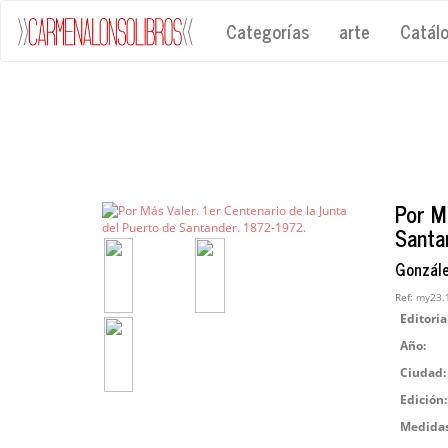
Categorías
arte
Catál
Por M
Santa
Gonzále
Ref:
my23.
Editoria
Año:
Ciudad:
Edición:
Medidas