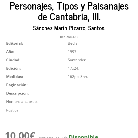
Personajes, Tipos y Paisanajes
de Cantabria, III.
Sánchez Marín Pizarro, Santos.
Ref:
cal648B
Editorial:
Bedia,
Año:
1997.
Ciudad:
Santander
Edición:
17x24.
Medidas:
162pp. 3hh.
Paginación:
Descripción:
Nombre ant. prop.
Rústica.
10.00€
Disponible
Impuesto incluido