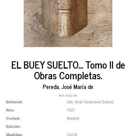
EL BUEY SUELTO... Tomo II de
Obras Completas.
Pereda, José María de
Ref:
ab22.40
Editorial:
Libr. Gral. Victoriano Suárez
Año:
1921
Ciudad:
Madrid
Edición:
Medidas:
12x18